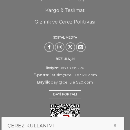
Kargo & Teslimat
Gizlilik ve Çerez Politikası
SOSYAL MEDYA
BİZE ULAŞIN
İletişim:
0850 308 92 36
E-posta:
iletisim@cellule1920.com
Bayilik:
bayi@cellule1920.com
BAYI PORTALI
×
ÇEREZ KULLANIMI