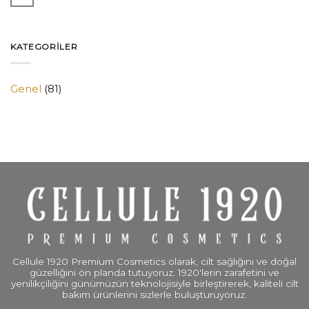
KATEGORILER
Genel
(81)
Cellule 1920 Premium Cosmetics olarak, cilt sağlığını ve doğal
güzelliğini ön planda tutuyoruz. 1920'lerin zarafetini ve
yenilikçiliğini günümüzün teknolojisiyle birleştirerek, kaliteli cilt
bakım ürünlerini sizlerle buluşturuyoruz.