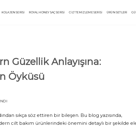
KOLAJEN SERİSİ
ROYAL HONEY SAÇ SERİSİ
CİLT TEMİZLEME SERİSİ
ÜRÜN SETLERİ
GÜ
n Güzellik Anlayışına:
in Öyküsü
ANDI
dından sıkça söz ettiren bir bileşen. Bu blog yazısında,
odern cilt bakım ürünlerindeki önemini detaylı bir şekilde el