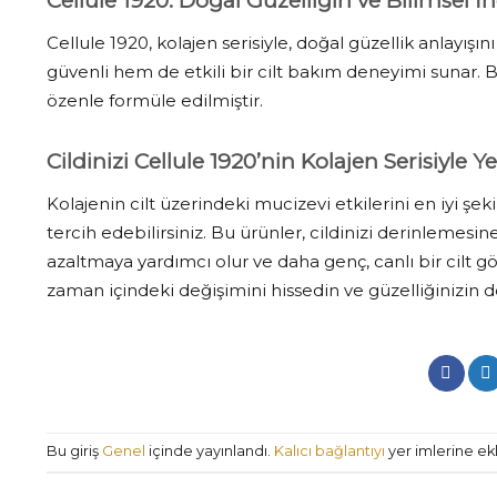
Cellule 1920: Doğal Güzelliğin ve Bilimsel
Cellule 1920, kolajen serisiyle, doğal güzellik anlayışı
güvenli hem de etkili bir cilt bakım deneyimi sunar. Bu
özenle formüle edilmiştir.
Cildinizi Cellule 1920’nin Kolajen Serisiyle Y
Kolajenin cilt üzerindeki mucizevi etkilerini en iyi şe
tercih edebilirsiniz. Bu ürünler, cildinizi derinlemes
azaltmaya yardımcı olur ve daha genç, canlı bir cilt g
zaman içindeki değişimini hissedin ve güzelliğinizin doğa
Bu giriş
Genel
içinde yayınlandı.
Kalıcı bağlantıyı
yer imlerine ekl