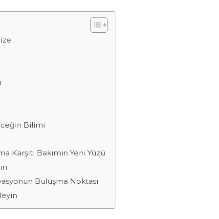
ize
i
eceğin Bilimi
ma Karşıtı Bakımın Yeni Yüzü
ın
novasyonun Buluşma Noktası
leyin