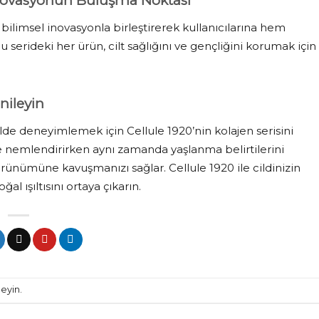
 İnovasyonun Buluşma Noktası
nı bilimsel inovasyonla birleştirerek kullanıcılarına hem
 serideki her ürün, cilt sağlığını ve gençliğini korumak için
enileyin
kilde deneyimlemek için Cellule 1920’nin kolajen serisini
ine nemlendirirken aynı zamanda yaşlanma belirtilerini
örünümüne kavuşmanızı sağlar. Cellule 1920 ile cildinizin
l ışıltısını ortaya çıkarın.
eyin.