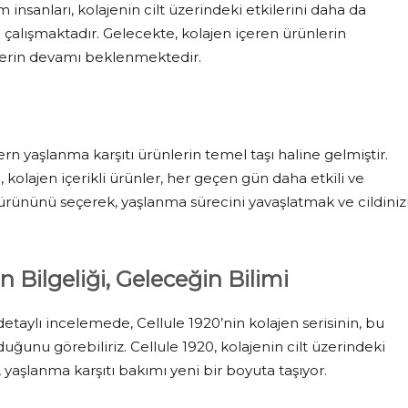
im insanları, kolajenin cilt üzerindeki etkilerini daha da
 çalışmaktadır. Gelecekte, kolajen içeren ürünlerin
liklerin devamı beklenmektedir.
rn yaşlanma karşıtı ürünlerin temel taşı haline gelmiştir.
, kolajen içerikli ürünler, her geçen gün daha etkili ve
n ürününü seçerek, yaşlanma sürecini yavaşlatmak ve cildiniz
n Bilgeliği, Geleceğin Bilimi
etaylı incelemede, Cellule 1920’nin kolajen serisinin, bu
uğunu görebiliriz. Cellule 1920, kolajenin cilt üzerindeki
k, yaşlanma karşıtı bakımı yeni bir boyuta taşıyor.