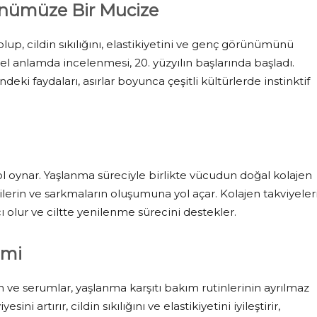
ünümüze Bir Mucize
lup, cildin sıkılığını, elastikiyetini ve genç görünümünü
sel anlamda incelenmesi, 20. yüzyılın başlarında başladı.
deki faydaları, asırlar boyunca çeşitli kültürlerde instinktif
rol oynar. Yaşlanma süreciyle birlikte vücudun doğal kolajen
izgilerin ve sarkmaların oluşumuna yol açar. Kolajen takviyeleri
 olur ve ciltte yenilenme sürecini destekler.
emi
 ve serumlar, yaşlanma karşıtı bakım rutinlerinin ayrılmaz
ni artırır, cildin sıkılığını ve elastikiyetini iyileştirir,