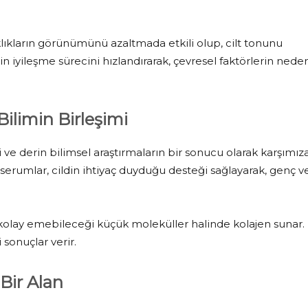
ışıklıkların görünümünü azaltmada etkili olup, cilt tonunu
din iyileşme sürecini hızlandırarak, çevresel faktörlerin nede
ilimin Birleşimi
ve derin bilimsel araştırmaların bir sonucu olarak karşımız
 serumlar, cildin ihtiyaç duyduğu desteği sağlayarak, genç v
a kolay emebileceği küçük moleküller halinde kolajen sunar.
 sonuçlar verir.
 Bir Alan