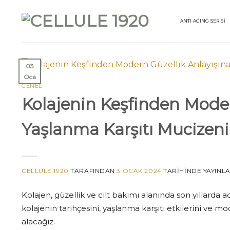
İçeriğe
atla
ANTI AGING SERİSİ
03
Oca
GENEL
Kolajenin Keşfinden Moder
Yaşlanma Karşıtı Mucizen
CELLULE 1920
TARAFINDAN
3 OCAK 2024
TARIHINDE YAYINL
Kolajen, güzellik ve cilt bakımı alanında son yıllarda a
kolajenin tarihçesini, yaşlanma karşıtı etkilerini ve m
alacağız.