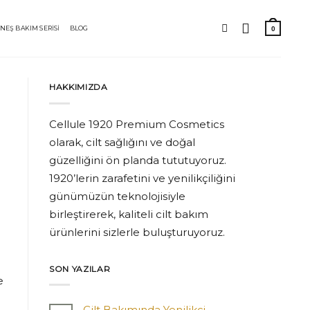
NEŞ BAKIM SERİSİ
BLOG
HAKKIMIZDA
Cellule 1920 Premium Cosmetics
olarak, cilt sağlığını ve doğal
güzelliğini ön planda tututuyoruz.
1920’lerin zarafetini ve yenilikçiliğini
günümüzün teknolojisiyle
birleştirerek, kaliteli cilt bakım
ürünlerini sizlerle buluşturuyoruz.
SON YAZILAR
e
Cilt Bakımında Yenilikçi