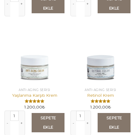
EKLE
EKLE
ANTI-AGING SERİSİ
ANTI-AGING SERİSİ
Yaşlanma Karşıtı Krem
Retinol Krem
1.200,00
₺
1.200,00
₺
5
5
üzerinden
üzerinden
Yaşlanma Karşıtı Krem adet
Retinol Krem adet
5.00
oy
5.00
oy
SEPETE
SEPETE
aldı
aldı
EKLE
EKLE