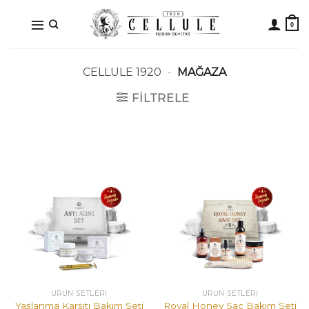
İçeriğe
atla
CELLULE 1920
-
MAĞAZA
FILTRELE
ÜRÜN SETLERİ
ÜRÜN SETLERİ
Yaşlanma Karşıtı Bakım Seti
Royal Honey Saç Bakım Seti