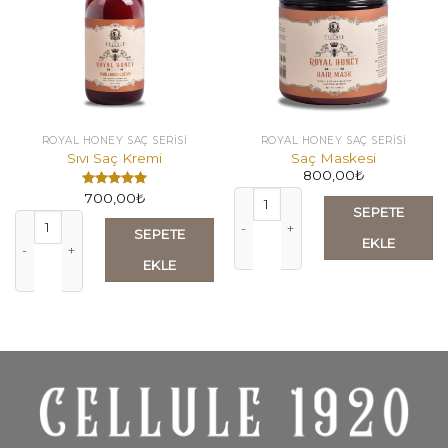
ROYAL HONEY SAÇ SERİSİ
ROYAL HONEY SAÇ SERİSİ
Sıvı Saç Kremi
Saç Maskesi
800,00
₺
Saç Maskesi adet
700,00
₺
5
SEPETE
üzerinden
Sıvı Saç Kremi adet
5.00
oy
SEPETE
aldı
EKLE
EKLE