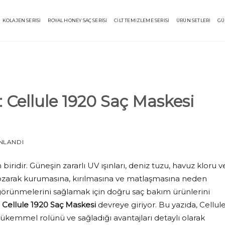
KOLAJEN SERİSİ
ROYAL HONEY SAÇ SERİSİ
CİLT TEMİZLEME SERİSİ
ÜRÜN SETLERİ
GÜ
: Cellule 1920 Saç Maskesi
NLANDI
iridir. Güneşin zararlı UV ışınları, deniz tuzu, havuz kloru v
ı bozarak kurumasına, kırılmasına ve matlaşmasına neden
 görünmelerini sağlamak için doğru saç bakım ürünlerini
,
Cellule 1920 Saç Maskesi
devreye giriyor. Bu yazıda, Cellul
ükemmel rolünü ve sağladığı avantajları detaylı olarak