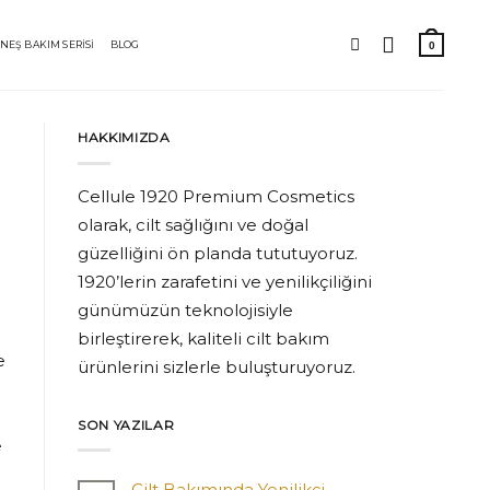
NEŞ BAKIM SERİSİ
BLOG
HAKKIMIZDA
Cellule 1920 Premium Cosmetics
olarak, cilt sağlığını ve doğal
güzelliğini ön planda tututuyoruz.
1920’lerin zarafetini ve yenilikçiliğini
günümüzün teknolojisiyle
birleştirerek, kaliteli cilt bakım
e
ürünlerini sizlerle buluşturuyoruz.
SON YAZILAR
e
Cilt Bakımında Yenilikçi