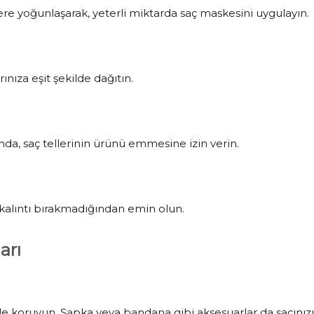
lere yoğunlaşarak, yeterli miktarda saç maskesini uygulayın.
ınıza eşit şekilde dağıtın.
nda, saç tellerinin ürünü emmesine izin verin.
a kalıntı bırakmadığından emin olun.
arı
e koruyun. Şapka veya bandana gibi aksesuarlar da saçınızı