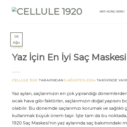
İçeriğe
atla
ANTI AGING SERİSİ
05
Ağu
GENEL
Yaz İçin En İyi Saç Maskesi
CELLULE 1920
TARAFINDAN
5 AĞUSTOS 2024
TARIHINDE YAYI
Yaz ayları, saçlarımızın en çok yıprandığı dönemlerden b
sıcak hava gibi faktörler, saçlarımızın doğal yapısın
olabilir. Bu dönemde saçlarımızı korumak ve sağlıklı
kullanmak büyük önem taşır. İşte tam da bu noktada
1920 Saç Maskesi’nin yaz aylarında saç bakımındaki m