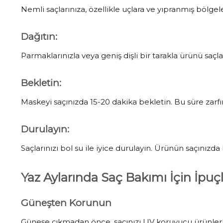
Nemli saçlarınıza, özellikle uçlara ve yıpranmış bölge
Dağıtın
:
Parmaklarınızla veya geniş dişli bir tarakla ürünü saçlar
Bekletin
:
Maskeyi saçınızda 15-20 dakika bekletin. Bu süre zarfı
Durulayın
:
Saçlarınızı bol su ile iyice durulayın. Ürünün saçınızd
Yaz Aylarında Saç Bakımı İçin İpuçl
Güneşten Korunun
Güneşe çıkmadan önce, saçınızı UV koruyucu ürünlerl