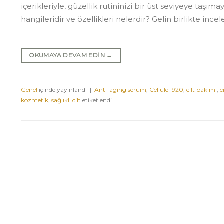
içerikleriyle, güzellik rutininizi bir üst seviyeye taşı
hangileridir ve özellikleri nelerdir? Gelin birlikte incel
OKUMAYA DEVAM EDIN
→
Genel
içinde yayınlandı
|
Anti-aging serum
,
Cellule 1920
,
cilt bakımı
,
c
kozmetik
,
sağlıklı cilt
etiketlendi