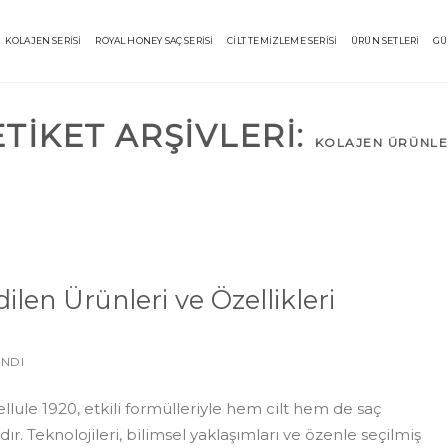
KOLAJEN SERİSİ
ROYAL HONEY SAÇ SERİSİ
CİLT TEMİZLEME SERİSİ
ÜRÜN SETLERİ
GÜ
ETIKET ARŞIVLERI:
KOLAJEN ÜRÜNLE
ilen Ürünleri ve Özellikleri
ANDI
lule 1920, etkili formülleriyle hem cilt hem de saç
. Teknolojileri, bilimsel yaklaşımları ve özenle seçilmiş