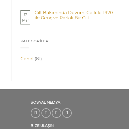
Cilt Bakımında Devrim: Cellule 1920
17
ile Genç ve Parlak Bir Cilt
Mar
KATEGORILER
Genel
(81)
SOSYAL MEDYA
BİZE ULAŞIN