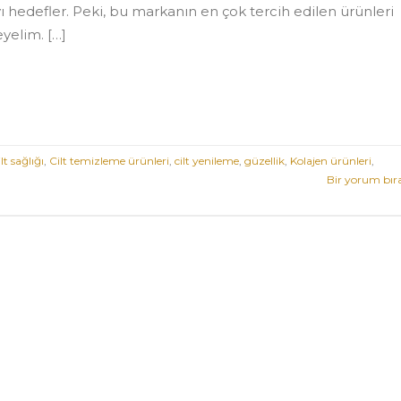
mayı hedefler. Peki, bu markanın en çok tercih edilen ürünleri
eyelim. […]
ilt sağlığı
,
Cilt temizleme ürünleri
,
cilt yenileme
,
güzellik
,
Kolajen ürünleri
,
Bir yorum bır