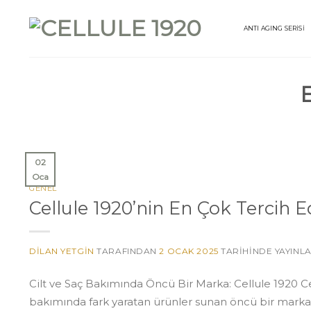
İçeriğe
atla
ANTI AGING SERİSİ
02
Oca
GENEL
Cellule 1920’nin En Çok Tercih Ed
DILAN YETGIN
TARAFINDAN
2 OCAK 2025
TARIHINDE YAYINL
Cilt ve Saç Bakımında Öncü Bir Marka: Cellule 1920 Cel
bakımında fark yaratan ürünler sunan öncü bir markadır