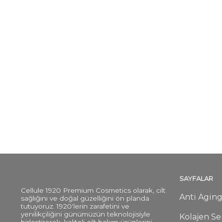
SAYFALAR
Cellule 1920 Premium Cosmetics olarak, cilt
Anti Aging
sağlığını ve doğal güzelliğini ön planda
tutuyoruz. 1920'lerin zarafetini ve
yenilikçiliğini günümüzün teknolojisiyle
Kolajen Ser
birleştirerek, kaliteli cilt bakım ürünlerini