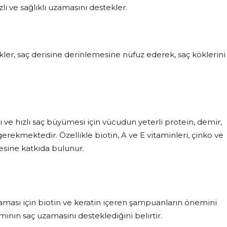
lı ve sağlıklı uzamasını destekler.
ikler, saç derisine derinlemesine nüfuz ederek, saç köklerini
ı ve hızlı saç büyümesi için vücudun yeterli protein, demir,
erekmektedir. Özellikle biotin, A ve E vitaminleri, çinko ve
mesine katkıda bulunur.
zaması için biotin ve keratin içeren şampuanların önemini
ımının saç uzamasını desteklediğini belirtir.