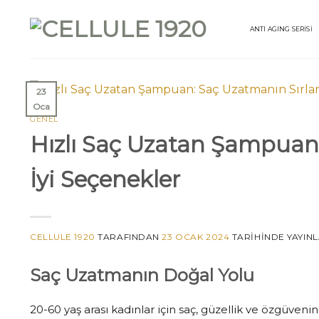
İçeriğe
atla
ANTI AGING SERİSİ
23
Oca
GENEL
Hızlı Saç Uzatan Şampuan:
İyi Seçenekler
CELLULE 1920
TARAFINDAN
23 OCAK 2024
TARIHINDE YAYIN
Saç Uzatmanın Doğal Yolu
20-60 yaş arası kadınlar için saç, güzellik ve özgüveni