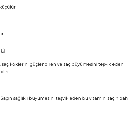
küçülür.
r.
lü
n, saç köklerini güçlendiren ve saç büyümesini teşvik eden
lir:
r. Saçın sağlıklı büyümesini teşvik eden bu vitamin, saçın da