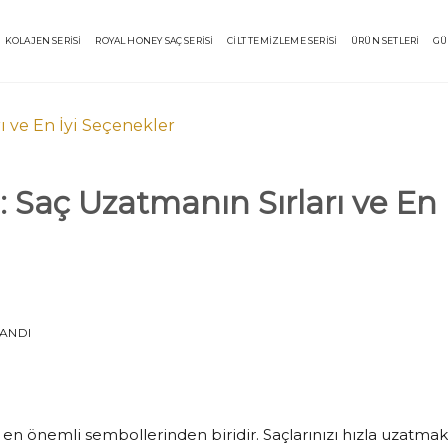
KOLAJEN SERİSİ
ROYAL HONEY SAÇ SERİSİ
CİLT TEMİZLEME SERİSİ
ÜRÜN SETLERİ
GÜ
 Saç Uzatmanın Sırları ve En
LANDI
n en önemli sembollerinden biridir. Saçlarınızı hızla uzatmak