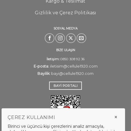
Kargo & Teslimat
Gizlilik ve Çerez Politikası
SOSYAL MEDYA
BİZE ULAŞIN
İletişim:
0850 308 92 36
E-posta:
iletisim@cellule1920.com
Bayilik:
bayi@cellule1920.com
BAYI PORTALI
×
ÇEREZ KULLANIMI
Birinci ve üçüncü kişi çerezlerini analiz amacıyla,